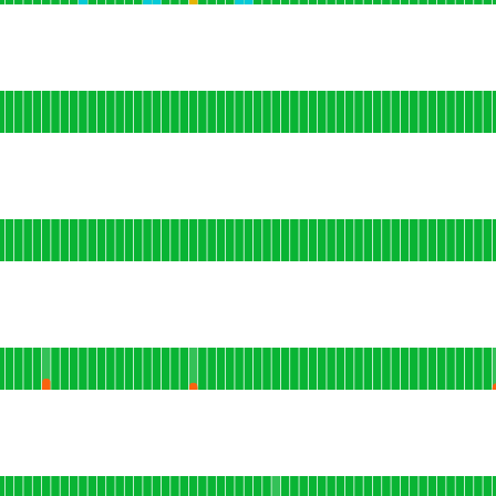
 HACE 90 DÍAS
ncionamiento
mpo de actividad para Pos Tienda
 HACE 90 DÍAS
n funcionamiento
mpo de actividad para Portal Partners
 HACE 90 DÍAS
amiento
mpo de actividad para Pymes
 HACE 90 DÍAS
ionamiento
mpo de actividad para Restobar