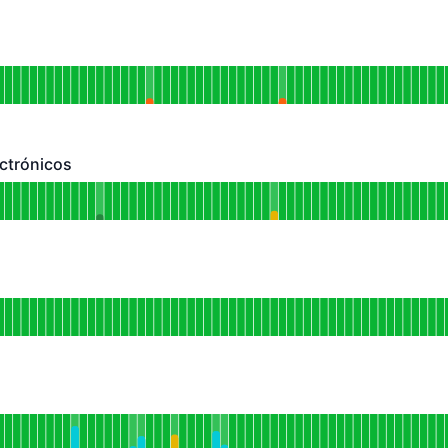
 HACE 90 DÍAS
cionamiento
mpo de actividad para Enterprise
 HACE 90 DÍAS
ctrónicos
nicos - En funcionamiento
mpo de actividad para Documentos Electrónicos
 HACE 90 DÍAS
namiento
mpo de actividad para Nómina
 HACE 90 DÍAS
amiento
mpo de actividad para Pagos