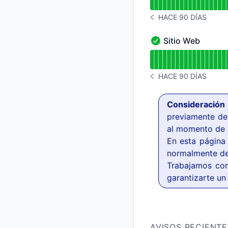
HACE 90 DÍAS
HISTORIAL DE AVISOS
Sitio Web
Sitio Web - En func
Leer gráfico de tie
HACE 90 DÍAS
HISTORIAL DE AVISOS
Consideración 
previamente def
al momento de a
En esta página 
normalmente de
Trabajamos con
garantizarte un
AVISOS RECIENTE