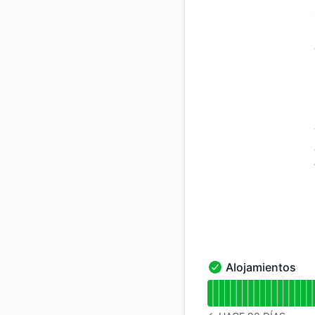
Add to calend
Alojamientos
Alojamientos - En 
Leer gráfico de tie